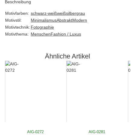
Beschreibung
Motivfarben:
schwarz-weiß
weiß
silber
grau
Motivstil:
Minimalismus
Abstrakt
Modern
Motivtechnik:
Fotographie
Motivthema:
Menschen
Fashion / Luxus
Ähnliche Artikel
AIG-0272
AIG-0281