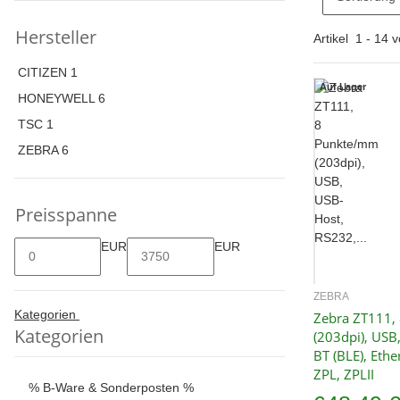
Hersteller
Artikel
1
-
14
v
CITIZEN
1
Auf Lager
HONEYWELL
6
TSC
1
ZEBRA
6
Preisspanne
EUR
EUR
ZEBRA
Sc
Kategorien
Zebra ZT111,
Kategorien
(203dpi), USB
BT (BLE), Ether
ZPL, ZPLII
% B-Ware & Sonderposten %