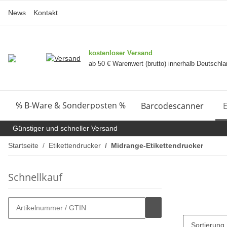
News
Kontakt
kostenloser Versand
ab 50 € Warenwert (brutto) innerhalb Deutschl
% B-Ware & Sonderposten %
Barcodescanner
E
Günstiger und schneller Versand
Startseite
Etikettendrucker
Midrange-Etikettendrucker
Schnellkauf
Sortierung