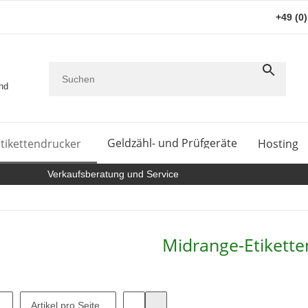
+49 (0
and
Geldzähl- und Prüfgeräte
tikettendrucker
Hosting
Verkaufsberatung und Service
Midrange-Etikette
Artikel pro Seite