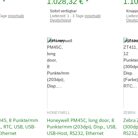
€
*
1.028,32 €
*
1.1
Sofort verfügbar
Knapp
 Tage
innerhalb
Lieferzeit:
1 - 3 Tage
innerhalb
Lieferz
Deutschland
Deutsc
Auf Lager
Auf Lag
HONEYWELL
ZEBRA
hnellkauf
Schnellkauf
M45, 8 Punkte/mm
Honeywell PM45C, long door, 8
Zebra
., RTC, USB, USB-
Punkte/mm (203dpi), Disp., USB,
(300dpi
Ethernet
USB-Host, RS232, Ethernet
RS232,