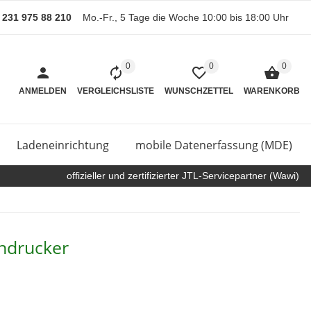
) 231 975 88 210
Mo.-Fr., 5 Tage die Woche 10:00 bis 18:00 Uhr
0
0
0
ANMELDEN
VERGLEICHSLISTE
WUNSCHZETTEL
WARENKORB
Ladeneinrichtung
mobile Datenerfassung (MDE)
offizieller und zertifizierter JTL-Servicepartner (Wawi)
ndrucker