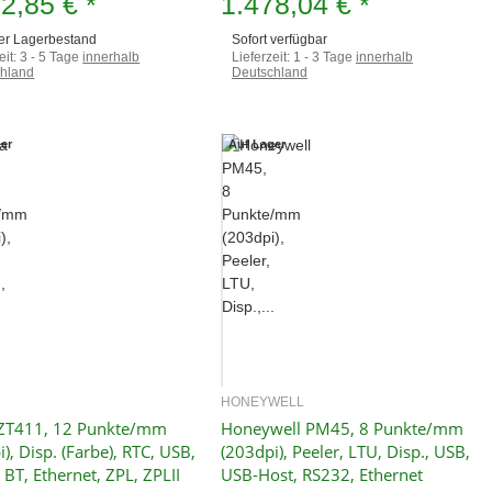
02,85 €
*
1.478,04 €
*
er Lagerbestand
Sofort verfügbar
eit:
3 - 5 Tage
innerhalb
Lieferzeit:
1 - 3 Tage
innerhalb
hland
Deutschland
er
Auf Lager
HONEYWELL
Schnellkauf
Schnellkauf
 ZT411, 12 Punkte/mm
Honeywell PM45, 8 Punkte/mm
), Disp. (Farbe), RTC, USB,
(203dpi), Peeler, LTU, Disp., USB,
 BT, Ethernet, ZPL, ZPLII
USB-Host, RS232, Ethernet