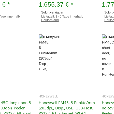
4 €
*
1.655,37 €
*
1.7
Sofort verfügbar
Sofort
 Tage
innerhalb
Lieferzeit:
3 - 5 Tage
innerhalb
Lieferz
Deutschland
Deutsc
Auf Lager
Auf Lag
HONEYWELL
HONEY
hnellkauf
Schnellkauf
45C, long door, 8
Honeywell PM45, 8 Punkte/mm
Honeyw
3dpi), Peeler,
(203dpi), Disp., USB, USB-Host,
no cov
, RS232, Ethernet
RS232, BT, Ethernet, WLAN
Peeler