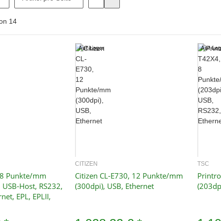
on
14
Auf Lager
Auf Lag
CITIZEN
TSC
hnellkauf
Schnellkauf
 8 Punkte/mm
Citizen CL-E730, 12 Punkte/mm
Printr
, USB-Host, RS232,
(300dpi), USB, Ethernet
(203dp
net, EPL, EPLII,