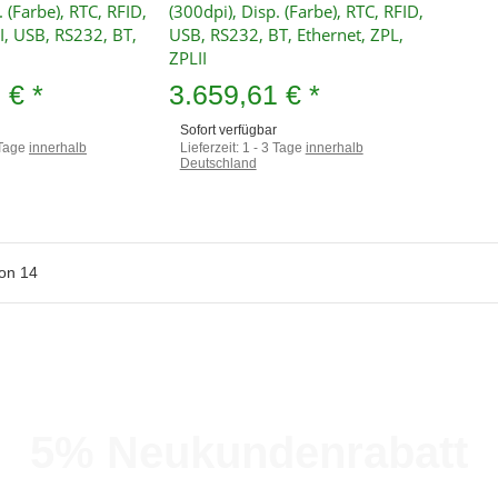
. (Farbe), RTC, RFID,
(300dpi), Disp. (Farbe), RTC, RFID,
I, USB, RS232, BT,
USB, RS232, BT, Ethernet, ZPL,
ZPLII
9 €
*
3.659,61 €
*
Sofort verfügbar
 Tage
innerhalb
Lieferzeit:
1 - 3 Tage
innerhalb
Deutschland
on
14
5% Neukundenrabatt