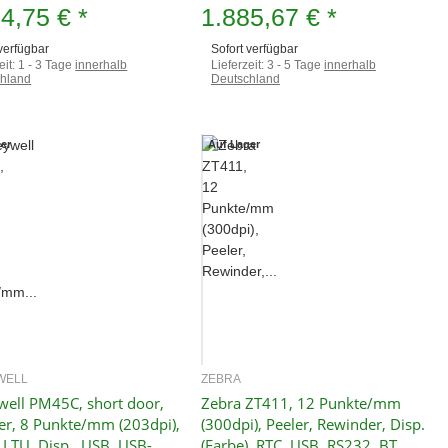
74,75 €
*
1.885,67 €
*
 verfügbar
Sofort verfügbar
eit:
1 - 3 Tage
innerhalb
Lieferzeit:
3 - 5 Tage
innerhalb
hland
Deutschland
er
Auf Lager
WELL
ZEBRA
Schnellkauf
Schnellkauf
ell PM45C, short door,
Zebra ZT411, 12 Punkte/mm
er, 8 Punkte/mm (203dpi),
(300dpi), Peeler, Rewinder, Disp.
, LTU, Disp., USB, USB-
(Farbe), RTC, USB, RS232, BT,