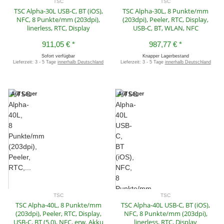
TSC
TSC
TSC Alpha-30L USB-C, BT (iOS),
TSC Alpha-30L, 8 Punkte/mm
NFC, 8 Punkte/mm (203dpi),
(203dpi), Peeler, RTC, Display,
linerless, RTC, Display
USB-C, BT, WLAN, NFC
911,05 €
*
987,77 €
*
Sofort verfügbar
Knapper Lagerbestand
Lieferzeit:
3 - 5 Tage
innerhalb Deutschland
Lieferzeit:
3 - 5 Tage
innerhalb Deutschland
Auf Lager
Auf Lager
TSC
TSC
TSC Alpha-40L, 8 Punkte/mm
TSC Alpha-40L USB-C, BT (iOS),
(203dpi), Peeler, RTC, Display,
NFC, 8 Punkte/mm (203dpi),
USB-C, BT (5.0), NFC, erw. Akku
linerless, RTC, Display