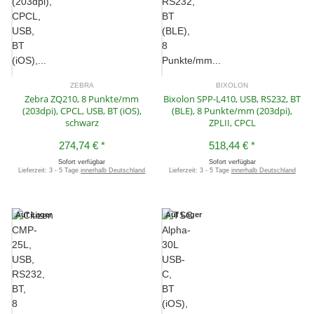
ZEBRA
BIXOLON
Zebra ZQ210, 8 Punkte/mm
Bixolon SPP-L410, USB, RS232, BT
(203dpi), CPCL, USB, BT (iOS),
(BLE), 8 Punkte/mm (203dpi),
schwarz
ZPLII, CPCL
274,74 €
*
518,44 €
*
Sofort verfügbar
Sofort verfügbar
Lieferzeit:
3 - 5 Tage
innerhalb Deutschland
Lieferzeit:
3 - 5 Tage
innerhalb Deutschland
Auf Lager
Auf Lager