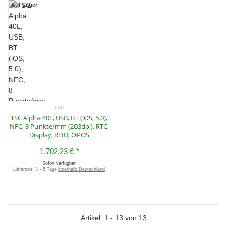
Auf Lager
TSC
TSC Alpha 40L, USB, BT (iOS, 5.0),
NFC, 8 Punkte/mm (203dpi), RTC,
Display, RFID, OPOS
1.702,23 €
*
Sofort verfügbar
Lieferzeit:
3 - 5 Tage
innerhalb Deutschland
Artikel
1
-
13
von
13