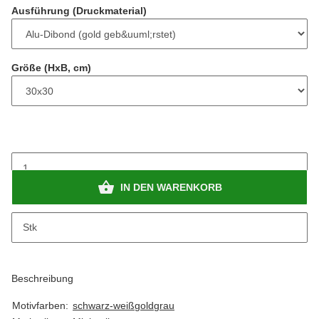
Ausführung (Druckmaterial)
Größe (HxB, cm)
IN DEN WARENKORB
x
Dieser Artikel hat Variationen. Wählen Sie bitte die gewünschte
Stk
Variation aus.
Beschreibung
Motivfarben:
schwarz-weiß
gold
grau