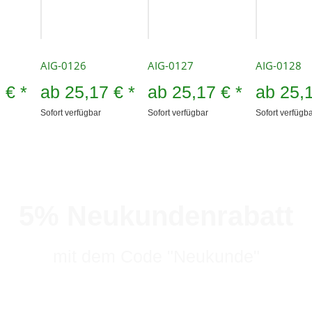
AIG-0126
AIG-0127
AIG-0128
7 €
*
ab
25,17 €
*
ab
25,17 €
*
ab
25,
Sofort verfügbar
Sofort verfügbar
Sofort verfügb
5% Neukundenrabatt
mit dem Code "Neukunde"