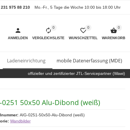
) 231 975 88 210
Mo.-Fr., 5 Tage die Woche 10:00 bis 18:00 Uhr
0
0
0
ANMELDEN
VERGLEICHSLISTE
WUNSCHZETTEL
WARENKORB
Ladeneinrichtung
mobile Datenerfassung (MDE)
offizieller und zertifizierter JTL-Servicepartner (Wawi)
-0251 50x50 Alu-Dibond (weiß)
elnummer:
AIG-0251-50x50-Alu-Dibond (weiß)
orie:
Wandbilder