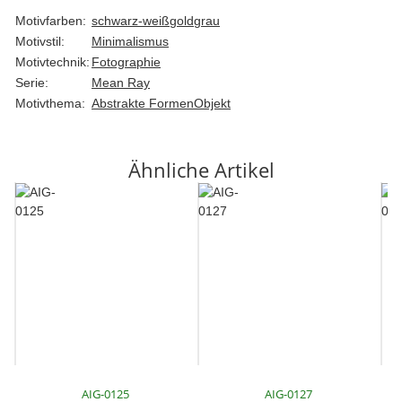
Motivfarben:
schwarz-weiß
gold
grau
Motivstil:
Minimalismus
Motivtechnik:
Fotographie
Serie:
Mean Ray
Motivthema:
Abstrakte Formen
Objekt
Ähnliche Artikel
AIG-0125
AIG-0127