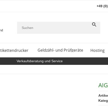
+49 (0
and
Geldzähl- und Prüfgeräte
tikettendrucker
Hosting
Verkaufsberatung und Service
AIG
Artik
Kateg