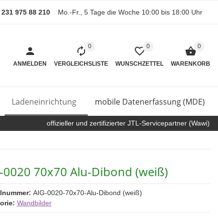
) 231 975 88 210
Mo.-Fr., 5 Tage die Woche 10:00 bis 18:00 Uhr
0
0
0
ANMELDEN
VERGLEICHSLISTE
WUNSCHZETTEL
WARENKORB
Ladeneinrichtung
mobile Datenerfassung (MDE)
offizieller und zertifizierter JTL-Servicepartner (Wawi)
-0020 70x70 Alu-Dibond (weiß)
elnummer:
AIG-0020-70x70-Alu-Dibond (weiß)
orie:
Wandbilder