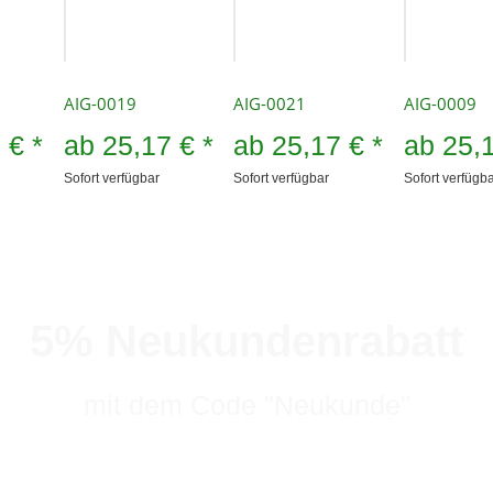
AIG-0019
AIG-0021
AIG-0009
7 €
*
ab
25,17 €
*
ab
25,17 €
*
ab
25,
Sofort verfügbar
Sofort verfügbar
Sofort verfügb
5% Neukundenrabatt
mit dem Code "Neukunde"