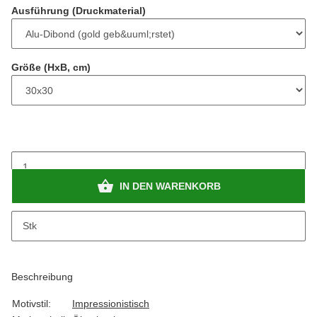
Ausführung (Druckmaterial)
Größe (HxB, cm)
IN DEN WARENKORB
x
Dieser Artikel hat Variationen. Wählen Sie bitte die gewünschte
Stk
Variation aus.
Beschreibung
Motivstil:
Impressionistisch