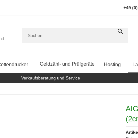
+49 (0
and
Geldzähl- und Prüfgeräte
kettendrucker
Hosting
La
Verkaufsberatung und Service
AIG
(2c
Artik