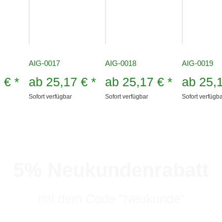
AIG-0017
AIG-0018
AIG-0019
7 €
*
ab
25,17 €
*
ab
25,17 €
*
ab
25,
Sofort verfügbar
Sofort verfügbar
Sofort verfügb
5% Neukundenrabatt
mit dem Code "Neukunde"