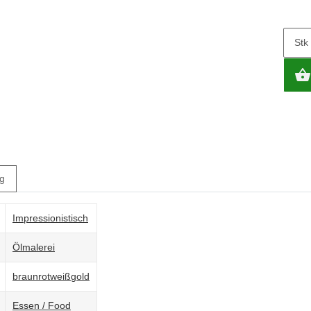
Stk
g
Impressionistisch
Ölmalerei
braun
rot
weiß
gold
Essen / Food