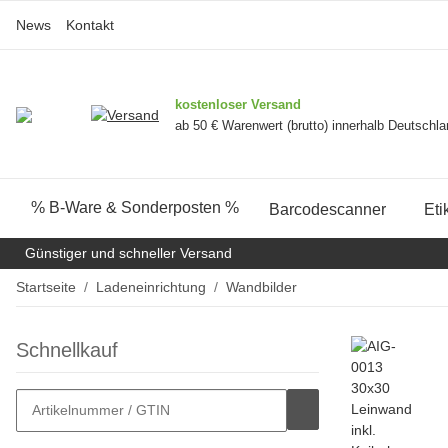
News
Kontakt
kostenloser Versand
ab 50 € Warenwert (brutto) innerhalb Deutschl
% B-Ware & Sonderposten %
Barcodescanner
Eti
Günstiger und schneller Versand
Startseite
Ladeneinrichtung
Wandbilder
Schnellkauf