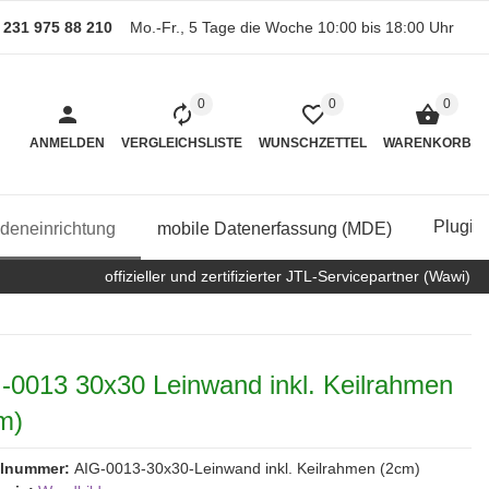
) 231 975 88 210
Mo.-Fr., 5 Tage die Woche 10:00 bis 18:00 Uhr
0
0
0
ANMELDEN
VERGLEICHSLISTE
WUNSCHZETTEL
WARENKORB
Plugin
deneinrichtung
mobile Datenerfassung (MDE)
offizieller und zertifizierter JTL-Servicepartner (Wawi)
-0013 30x30 Leinwand inkl. Keilrahmen
m)
elnummer:
AIG-0013-30x30-Leinwand inkl. Keilrahmen (2cm)