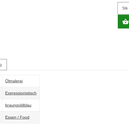
Stk
g
Ölmalerei
Expressionistisch
braun
gold
blau
Essen / Food