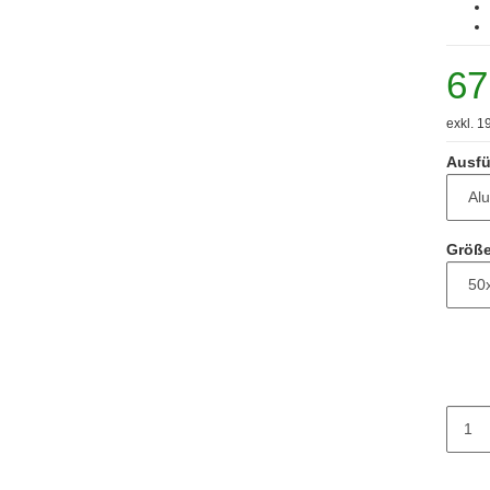
67
exkl. 1
Ausfü
Größe