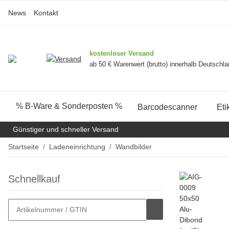
News
Kontakt
kostenloser Versand
ab 50 € Warenwert (brutto) innerhalb Deutschl
% B-Ware & Sonderposten %
Barcodescanner
Eti
Günstiger und schneller Versand
Startseite
Ladeneinrichtung
Wandbilder
Schnellkauf