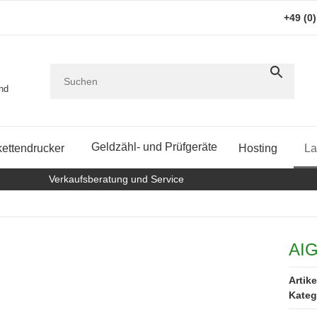
+49 (0
and
Geldzähl- und Prüfgeräte
kettendrucker
Hosting
La
Verkaufsberatung und Service
AIG
Artik
Kateg