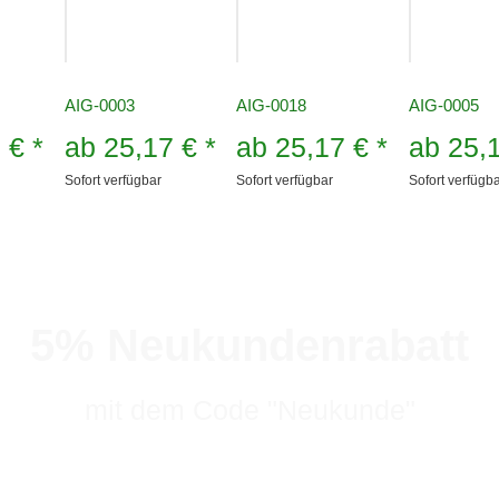
AIG-0003
AIG-0018
AIG-0005
7 €
*
ab
25,17 €
*
ab
25,17 €
*
ab
25,
Sofort verfügbar
Sofort verfügbar
Sofort verfügb
5% Neukundenrabatt
mit dem Code "Neukunde"