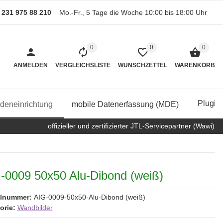
) 231 975 88 210
Mo.-Fr., 5 Tage die Woche 10:00 bis 18:00 Uhr
0
0
0
ANMELDEN
VERGLEICHSLISTE
WUNSCHZETTEL
WARENKORB
Plugin
deneinrichtung
mobile Datenerfassung (MDE)
offizieller und zertifizierter JTL-Servicepartner (Wawi)
-0009 50x50 Alu-Dibond (weiß)
elnummer:
AIG-0009-50x50-Alu-Dibond (weiß)
orie:
Wandbilder