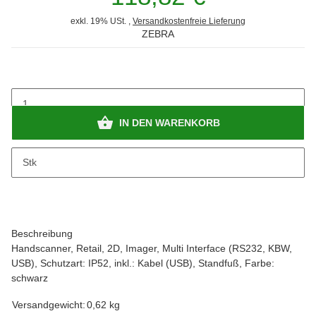
exkl. 19% USt. ,
Versandkostenfreie Lieferung
ZEBRA
IN DEN WARENKORB
x
Bitte beachten Sie das Abnahmeintervall von 1 Stk.
Stk
Beschreibung
Handscanner, Retail, 2D, Imager, Multi Interface (RS232, KBW,
USB), Schutzart: IP52, inkl.: Kabel (USB), Standfuß, Farbe:
schwarz
Versandgewicht:
0,62 kg