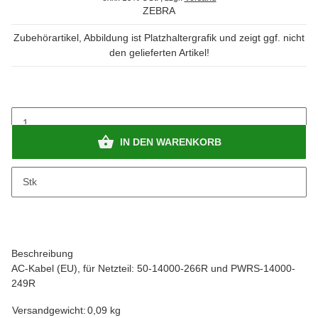
ZEBRA
Zubehörartikel, Abbildung ist Platzhaltergrafik und zeigt ggf. nicht
den gelieferten Artikel!
IN DEN WARENKORB
x
Bitte beachten Sie das Abnahmeintervall von 1 Stk.
Stk
Beschreibung
AC-Kabel (EU), für Netzteil: 50-14000-266R und PWRS-14000-
249R
Versandgewicht:
0,09 kg