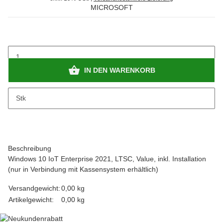
MICROSOFT
IN DEN WARENKORB
x
Bitte beachten Sie das Abnahmeintervall von 1 Stk.
Stk
Beschreibung
Windows 10 IoT Enterprise 2021, LTSC, Value, inkl. Installation
(nur in Verbindung mit Kassensystem erhältlich)
Versandgewicht:
0,00 kg
Artikelgewicht:
0,00
kg