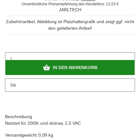
Unverbindliche Preisempfehlung des Herstellers
:
12,53 €
JARLTECH
Zubehörartikel, Abbildung ist Platzhaltergrafik und zeigt ggf. nicht
den gelieferten Artikel!
IN DEN WARENKORB
x
Bitte beachten Sie das Abnahmeintervall von 1 Stk.
Stk
Beschreibung
Netzteil für 2009r und slotrsw, 2,5 VAC
Versandgewicht:
0,09 kg