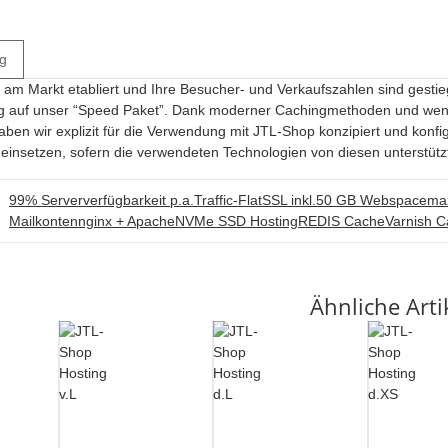
g
ts am Markt etabliert und Ihre Besucher- und Verkaufszahlen sind ges
g auf unser “Speed Paket”. Dank moderner Cachingmethoden und weni
ben wir explizit für die Verwendung mit JTL-Shop konzipiert und konfig
insetzen, sofern die verwendeten Technologien von diesen unterstütz
99% Serververfügbarkeit p.a.
Traffic-Flat
SSL inkl.
50 GB Webspace
ma
Mailkonten
nginx + Apache
NVMe SSD Hosting
REDIS Cache
Varnish 
Ähnliche Arti