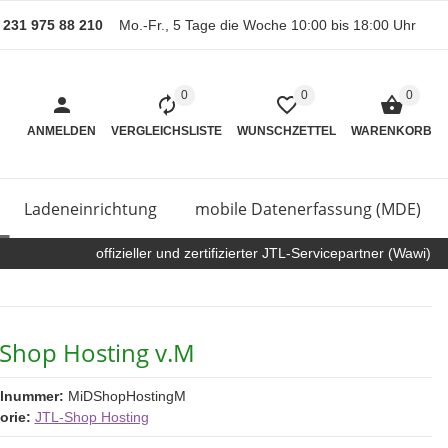
) 231 975 88 210
Mo.-Fr., 5 Tage die Woche 10:00 bis 18:00 Uhr
0
0
0
ANMELDEN
VERGLEICHSLISTE
WUNSCHZETTEL
WARENKORB
Ladeneinrichtung
mobile Datenerfassung (MDE)
offizieller und zertifizierter JTL-Servicepartner (Wawi)
-Shop Hosting v.M
elnummer:
MiDShopHostingM
orie:
JTL-Shop Hosting