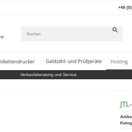
+49 (0
and
Geldzähl- und Prüfgeräte
tikettendrucker
Hosting
Verkaufsberatung und Service
JTL
Artik
Kateg