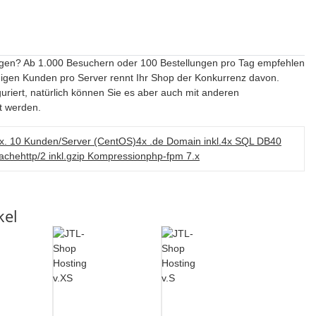
tiegen? Ab 1.000 Besuchern oder 100 Bestellungen pro Tag empfehlen
gen Kunden pro Server rennt Ihr Shop der Konkurrenz davon.
uriert, natürlich können Sie es aber auch mit anderen
t werden.
x. 10 Kunden/Server (CentOS)
4x .de Domain inkl.
4x SQL DB
40
Cache
http/2 inkl.
gzip Kompression
php-fpm 7.x
kel