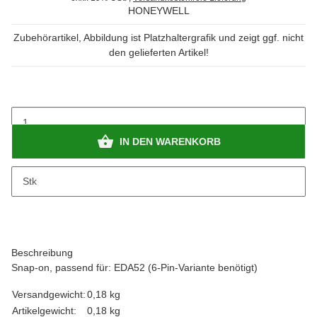
HONEYWELL
Zubehörartikel, Abbildung ist Platzhaltergrafik und zeigt ggf. nicht
den gelieferten Artikel!
IN DEN WARENKORB
x
Bitte beachten Sie das Abnahmeintervall von 1 Stk.
Stk
Beschreibung
Snap-on, passend für: EDA52 (6-Pin-Variante benötigt)
Versandgewicht:
0,18 kg
Artikelgewicht:
0,18
kg