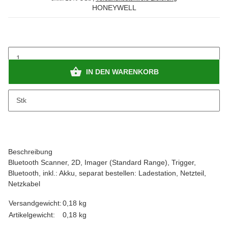
HONEYWELL
IN DEN WARENKORB
x
Bitte beachten Sie das Abnahmeintervall von 1 Stk.
Stk
Beschreibung
Bluetooth Scanner, 2D, Imager (Standard Range), Trigger,
Bluetooth, inkl.: Akku, separat bestellen: Ladestation, Netzteil,
Netzkabel
Versandgewicht:
0,18 kg
Artikelgewicht:
0,18
kg