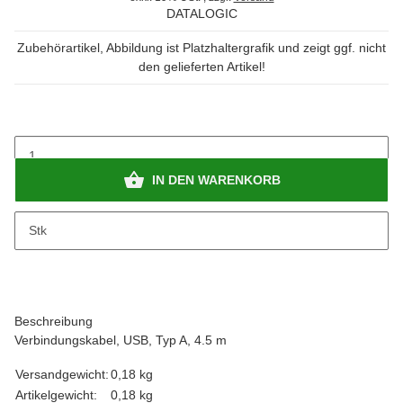
DATALOGIC
Zubehörartikel, Abbildung ist Platzhaltergrafik und zeigt ggf. nicht
den gelieferten Artikel!
IN DEN WARENKORB
x
Bitte beachten Sie das Abnahmeintervall von 1 Stk.
Stk
Beschreibung
Verbindungskabel, USB, Typ A, 4.5 m
Versandgewicht:
0,18 kg
Artikelgewicht:
0,18
kg