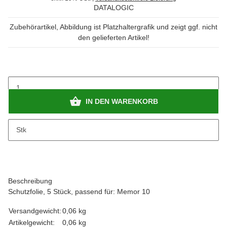
DATALOGIC
Zubehörartikel, Abbildung ist Platzhaltergrafik und zeigt ggf. nicht
den gelieferten Artikel!
IN DEN WARENKORB
x
Bitte beachten Sie das Abnahmeintervall von 1 Stk.
Stk
Beschreibung
Schutzfolie, 5 Stück, passend für: Memor 10
Versandgewicht:
0,06 kg
Artikelgewicht:
0,06
kg