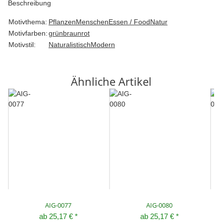
Beschreibung
Motivthema:
Pflanzen
Menschen
Essen / Food
Natur
Motivfarben:
grün
braun
rot
Motivstil:
Naturalistisch
Modern
Ähnliche Artikel
AIG-0077
AIG-0080
ab
25,17 €
*
ab
25,17 €
*