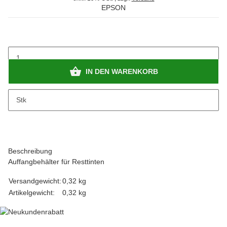
EPSON
IN DEN WARENKORB
x
Bitte beachten Sie das Abnahmeintervall von 1 Stk.
Stk
Beschreibung
Auffangbehälter für Resttinten
Versandgewicht:
0,32 kg
Artikelgewicht:
0,32
kg