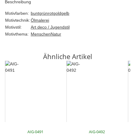
Beschreibung
Motivfarben:
bunt
grün
rot
gold
gelb
Motivtechnik:
Ölmalerei
Motivstil:
Art deco / Jugendstil
Motivthema:
Menschen
Natur
Ähnliche Artikel
AIG-0491
AIG-0492