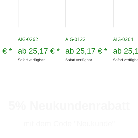
AIG-0262
AIG-0122
AIG-0264
7 €
*
ab
25,17 €
*
ab
25,17 €
*
ab
25,
Sofort verfügbar
Sofort verfügbar
Sofort verfügb
5% Neukundenrabatt
mit dem Code "Neukunde"