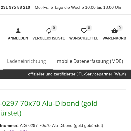
) 231 975 88 210
Mo.-Fr., 5 Tage die Woche 10:00 bis 18:00 Uhr
0
0
0
ANMELDEN
VERGLEICHSLISTE
WUNSCHZETTEL
WARENKORB
Ladeneinrichtung
mobile Datenerfassung (MDE)
offizieller und zertifizierter JTL-Servicepartner (Wawi)
-0297 70x70 Alu-Dibond (gold
ürstet)
elnummer:
AIG-0297-70x70-Alu-Dibond (gold gebürstet)