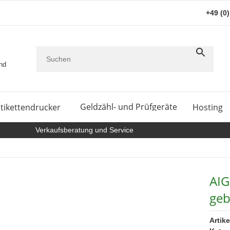
+49 (0
and
Geldzähl- und Prüfgeräte
tikettendrucker
Hosting
Verkaufsberatung und Service
AIG
geb
Artik