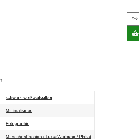
Stk
g
schwarz-weiß
weiß
silber
Minimalismus
Fotographie
Menschen
Fashion / Luxus
Werbung / Plakat