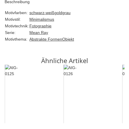
Beschreibung
Motivfarben:
schwarz-weiß
gold
grau
Motivstil:
Minimalismus
Motivtechnik:
Fotographie
Serie:
Mean Ray
Motivthema:
Abstrakte Formen
Objekt
Ähnliche Artikel